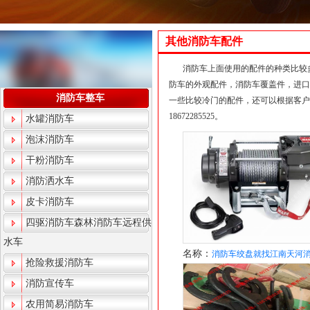
其他消防车配件
消防车上面使用的配件的种类比较
防车的外观配件，消防车覆盖件，进口
消防车整车
一些比较冷门的配件，还可以根据客户
18672285525。
水罐消防车
泡沫消防车
干粉消防车
消防洒水车
皮卡消防车
四驱消防车森林消防车远程供
水车
名称：
消防车绞盘就找江南天河
抢险救援消防车
装备公司
消防宣传车
农用简易消防车