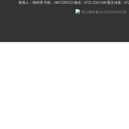
联系人：程经理 手机：18672285525 电话：0722-32411188 图文传真：0722-3
鄂公网安备42130202001626号