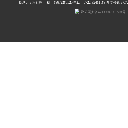
联系人：程经理 手机：18672285525 电话：0722-32411188 图文传真：0722-3
鄂公网安备42130202001626号