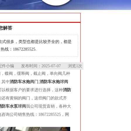
您解答
款式很多，类型也都是比较齐全的，都是
8672285525.
编 发布时间：2025-07-07 浏览1次
阀，蝶阀，缓释阀，截止阀，单向阀几种
，其中
消防车水炮
阀门
,
消防车水炮
球阀
可以根据客户的要求进行选择，这种
消防
的还有黄铜的阀门，这些阀门的款式齐
消防车水泵
球阀
我公司现货直销，各种大
司销售热线：18672285525，网