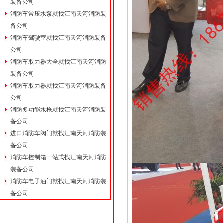
装备公司
消防车常压水泵就找江南天河消防装
备公司
消防车驾驶室就找江南天河消防装备
公司
消防车取力器大全就找江南天河消防
装备公司
消防车取力器就找江南天河消防装备
公司
消防多功能水枪就找江南天河消防装
备公司
进口消防车阀门就找江南天河消防装
备公司
消防车控制箱一站式找江南天河消防
装备公司
消防车电子油门就找江南天河消防装
备公司