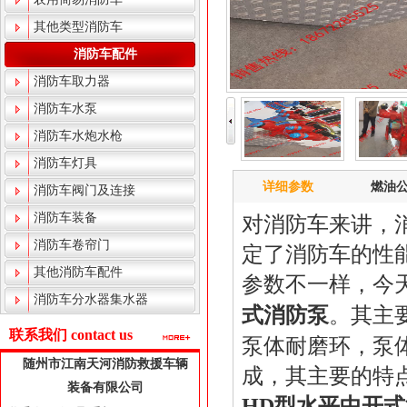
其他类型消防车
消防车配件
消防车取力器
消防车水泵
消防车水炮水枪
消防车灯具
详细参数
燃油
消防车阀门及连接
消防车装备
对消防车来讲，
消防车卷帘门
定了消防车的性
其他消防车配件
参数不一样，今
消防车分水器集水器
式消防泵
。其主
联系我们 contact us
泵体耐磨环，泵
随州市江南天河消防救援车辆
成，其主要的特
装备有限公司
HD型水平中开